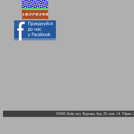
03049, Київ, вул. Курська, буд. 20, пом. 14. Т/факс: