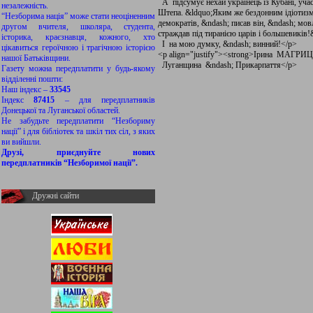
А підсумує нехай українець із Кубані, уч
незалежність.
Штепа. &ldquo;Яким же бездонним ідіотизмо
“Незборима нація” може стати неоціненним
демократів, &ndash; писав він, &ndash; мо
другом вчителя, школяра, студента,
страждав під тиранією царів і большевиків
історика, краєзнавця, кожного, хто
І на мою думку, &ndash; винний!</p>
цікавиться героїчною і трагічною історією
<p align="justify"><strong>Ірина МАГРИЦ
нашої Батьківщини.
Луганщина &ndash; Прикарпаття</p>
Газету можна передплатити у будь-якому
відділенні пошти:
Наш індекс –
33545
Індекс
87415
– для передплатників
Донецької та Луганської областей.
Не забудьте передплатити “Незбориму
нації” і для бібліотек та шкіл тих сіл, з яких
ви вийшли.
Друзі, приєднуйте нових
передплатників “Незборимої нації”.
Дружні сайти