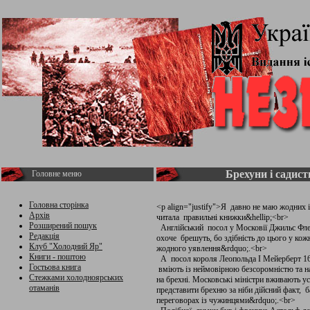
Брехуни і садист
Головне меню
Головна сторінка
<p align="justify">Я давно не маю жодних і
Архів
читала правильні книжки&hellip;<br>
Розширений пошук
Англійський посол у Московії Джильс Фле
Редакція
охоче брешуть, бо здібність до цього у кож
Клуб "Холодний Яр"
жодного уявлення&rdquo;.<br>
Книги - поштою
А посол короля Леопольда І Мейерберт 16
Гостьова книга
вміють із неймовірною безсоромністю та на
Стежками холодноярських
на брехні. Московські міністри вживають у
отаманів
представити брехню за ніби дійсний факт, 
переговорах із чужинцями&rdquo;.<br>