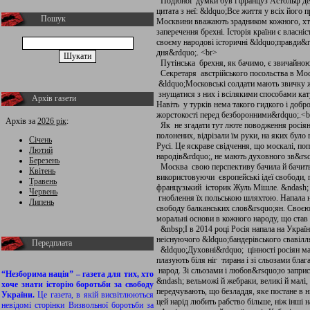
Подібної думки був і француз Астольф де 
цитата з неї: &ldquo;Все життя у всіх його
Пошук
Москвини вважають зрадником кожного, хт
заперечення брехні. Історія країни є власніс
своєму народові історичні &ldquo;правди&r
дня&rdquo;. <br>
Путінська брехня, як бачимо, є звичайною
Секретаря австрійського посольства в Моск
&ldquo;Московські солдати мають звичку жо
знущатися з них і всілякими способами кату
Архів газети
Навіть у турків нема такого гидкого і доб
жорстокості перед безборонними&rdquo;.<b
Архів за
2026 рік
:
Як не згадати тут люте поводження росіян
полонених, відрізали їм руки, на яких бу
Січень
Русі. Це яскраве свідчення, що москалі, по
Лютий
народів&rdquo;, не мають духовного зв&rs
Березень
Москва свою перспективу бачила й бачить
Квітень
використовуючи європейські ідеї свободи,
Травень
французький історик Жуль Мішле. &ndash; 
Червень
гноблення їх польською шляхтою. Напала н
Липень
свободу балканських слов&rsquo;ян. Своє
моральні основи в кожного народу, що став
&nbsp;І в 2014 році Росія напала на Укра
неіснуючого &ldquo;бандерівського свавіл
Передплата
&ldquo;Духовні&rdquo; цінності росіян ма
плазують біля ніг тирана і зі сльозами благ
народ. Зі сльозами і любов&rsquo;ю заприс
“Незборима нація” – газета для тих, хто
&ndash; вельможі й жебраки, великі й малі, 
хоче знати історію боротьби за свободу
передчувають, що безладдя, яке постане в н
України.
Це газета, в якій висвітлюються
цей нарід любить рабство більше, ніж інші
невідомі сторінки Визвольної боротьби за