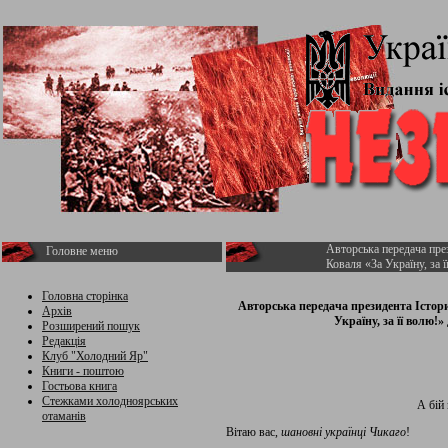
Авторська передача пре
Головне меню
Коваля «За Україну, за 
Головна сторінка
Авторська передача президента Істор
Архів
Україну, за її волю!
Розширений пошук
Редакція
Клуб "Холодний Яр"
Книги - поштою
Гостьова книга
Стежками холодноярських
А бій
отаманів
Вітаю вас,
шановні українці Чикаго
!