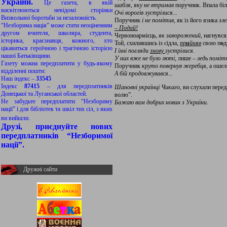
України.
Це газета, в якій
шабля
,
яку не втримав
поручник. Впала бі
висвітлюються невідомі сторінки
Очі ворогів зустрілися...
Визвольної боротьби за незалежність.
Поручник
і не помітив
, як із його язика
зл
“Незборима нація” може стати неоціненним
– Подай!
другом вчителя, школяра, студента,
Червоноармієць,
як заворожений
, нагнувс
історика, краєзнавця, кожного, хто
Той, схилившись із сідла,
пр
и
йняв
свою п
о
д
цікавиться героїчною і трагічною історією
І їхні погляди
знову
зустрілися.
нашої Батьківщини.
У них вже не було
люті
, лише –
ледь поміт
Газету можна передплатити у будь-якому
Поручник
круто повернув жеребця
, а оше
відділенні пошти:
А бій продовжувався...
Наш індекс –
33545
Індекс
87415
– для передплатників
Шановні українці Чикаго
, ви слухали перед
Донецької та Луганської областей.
волю”.
Не забудьте передплатити “Незбориму
Бажаю вам добрих новин з України.
нації” і для бібліотек та шкіл тих сіл, з яких
ви вийшли.
Друзі, приєднуйте нових
передплатників “Незборимої
нації”.
Дружні сайти