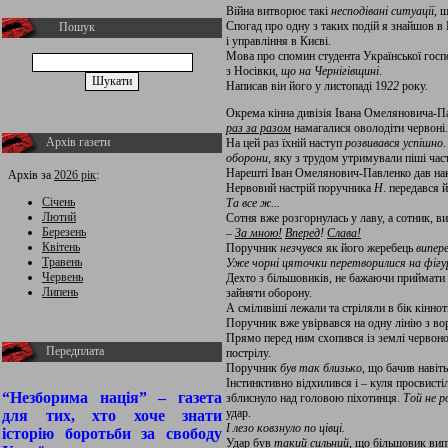
Війна витворює такі
несподівані ситуації
, 
Спогад про одну з таких подій я знайшов в
Пошук
і управління в Києві.
Мова про спомин студента Української госп
з Носівки,
що на Чернігівщині
.
Написав він його у листопаді 19
22
року.
Окрема кінна дивізія Івана Омеляновича-Па
раз за разом
намагалися оволодіти червоні.
Архів газети
На цей раз їхній наступ
розвивався успішно
оборони
, яку з трудом утримували піші час
Нарешті Іван Омелянович-Павленко дав на
Архів за
2026 рік
:
Нервовий настрій поручника
Н
. передався 
Січень
Та все ж...
Лютий
Сотня вже розгорнулась у лаву, а сотник, 
Березень
–
За мною!
Вперед
!
Слава!
Квітень
Поручник
незчувся
як його жеребець
випере
Травень
Уже чорні цяточки перетворилися на фігурк
Червень
Дехто з більшовиків, не бажаючи приймати 
Липень
зайняти оборону.
А сміливіші лежали та стріляли в бік кінно
Поручник вже увірвався на одну лінію з во
Прямо перед ним схопився із землі червоно
Передплата
пострілу.
Поручник
був так близько
, що бачив навіт
Інстинктивно відхилився і – куля просвисті
“Незборима нація” – газета
зблиснуло над головою піхотинця.
Той не р
удар.
для тих, хто хоче знати
І лезо ковзнуло по цівці.
історію боротьби за свободу
Удар був
такий сильний
, що більшовик вип