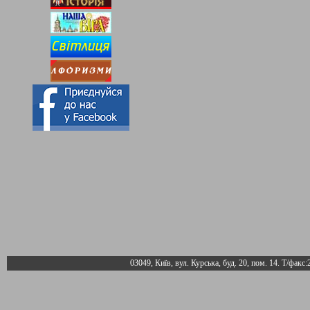
03049, Київ, вул. Курська, буд. 20, пом. 14. Т/факс: